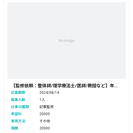
No Image
【監修依頼：整体師/理学療法士/医師/教授など】年
齢・性別問わず／当社商品の監修について
応募期限
2024/08/14
募集人数
1人
仕事の種類
記事監修
希望科
20000
実施方法
その他
報酬
20000