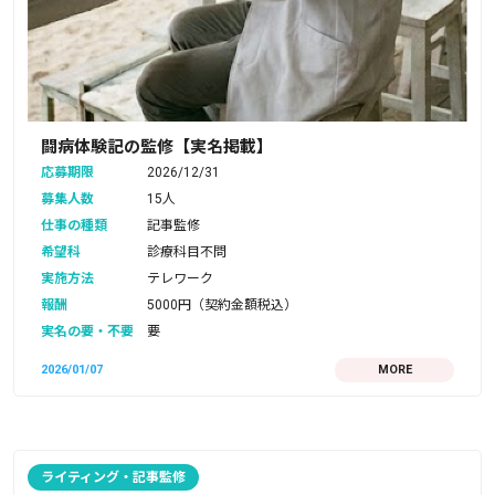
闘病体験記の監修【実名掲載】
応募期限
2026/12/31
募集人数
15人
仕事の種類
記事監修
希望科
診療科目不問
実施方法
テレワーク
報酬
5000円（契約金額税込）
実名の要・不要
要
2026/01/07
MORE
ライティング・記事監修